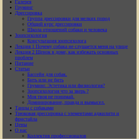
Галерея
Груминг
Дрессировка
Группа дрессировки для мелких пород
Общий курс дрессировки
Школа отношений собаки и человека
Зоопсихология
Консультация зоопсихолога
Лекция 1 Почему собака не слушается меня на улице
Лекция 2 Щенок в доме, как избежать основных
проблем
Питание
Статьи
Бассейн для собак.
Бить или не бить
Груминг. Эстетика или физиология?
Зоопсихология что за зверь ?
Моя твоя не понимай.
Доминирование, правда и вымысел.
Танцы с собаками
Трюковая дрессировка с элементами аджилити и
фристайла
Цены
О нас
Коллектив профессионалов