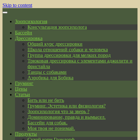
Skip to content
Зоопсихология
Консультация зоопсихолога
Бассейн
Дрессировка
Общий курс дрессировки
Школа отношений собаки и человека
Группа дрессировки для мелких пород
Трюковая дрессировка с элементами аджилити и
фристайла
Танцы с собаками
Аэробика для Бобика
Груминг
Цены
Статьи
Бить или не бить
Груминг. Эстетика или физиология?
Зоопсихология что за зверь ?
Доминирование, правда и вымысел.
Бассейн для собак.
Моя твоя не понимай.
Продукты
Сухой корм Грандорф