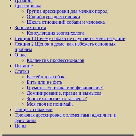
Груминг
Дрессировка
Группа дрессировки для мелких пород
Общий курс дрессировки
Школа отношений собаки и человека
Зоопсихология
Консультация зоопсихолога
Лекция 1 Почему собака не слушается меня на улице
Лекция 2 Щенок в доме, как избежать основных
проблем
О нас
Коллектив профессионалов
Питание
Статьи
Бассейн для собак.
Бить или не бить
Груминг. Эстетика или физиология?
Доминирование, правда и вымысел.
Зоопсихология что за зверь ?
Моя твоя не понимай.
Танцы с собаками
Трюковая дрессировка с элементами аджилити и
фристайла
Цены