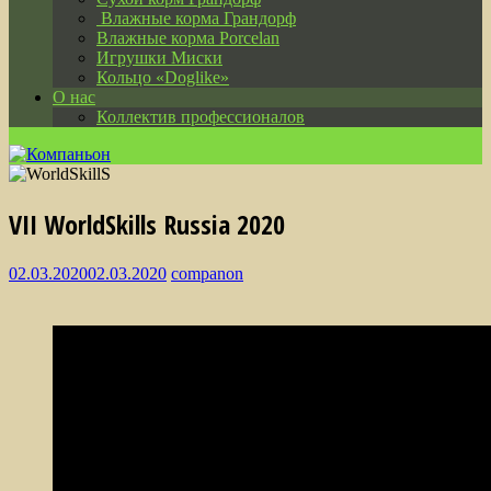
Влажные корма Грандорф
Влажные корма Porcelan
Игрушки Миски
Кольцо «Doglike»
О нас
Коллектив профессионалов
VII WorldSkills Russia 2020
02.03.2020
02.03.2020
companon