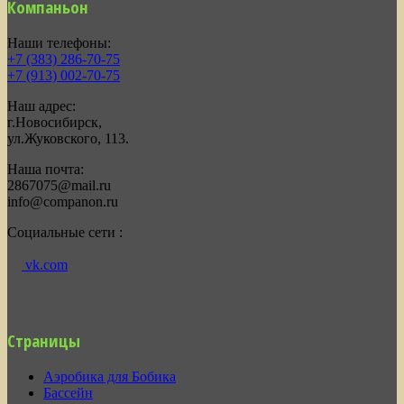
Компаньон
Наши телефоны:
+7 (383) 286-70-75
+7 (913) 002-70-75
Наш адрес:
г.Новосибирск,
ул.Жуковского, 113.
Наша почта:
2867075@mail.ru
info@companon.ru
Социальные сети :
vk.com
Страницы
Аэробика для Бобика
Бассейн