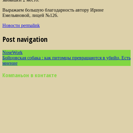
Выражаем большую благодарность автору Ирине
Емельяновой, лицей №126.
Новости
permalink
Post navigation
NoseWork
Бойцовская собака : как питомцы превращаются в убийц. Есть
мнение
Компаньон в контакте