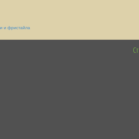
и и фристайла
С