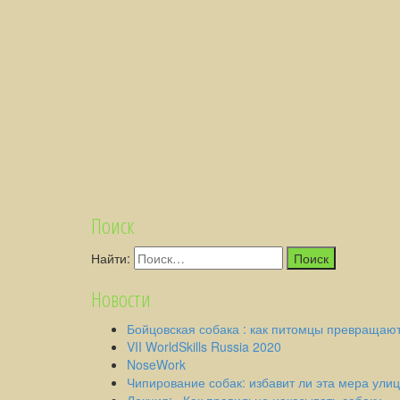
Поиск
Найти:
Новости
Бойцовская собака : как питомцы превращают
VII WorldSkills Russia 2020
NoseWork
Чипирование собак: избавит ли эта мера ули
Лекция: «Как правильно наказывать собаку».