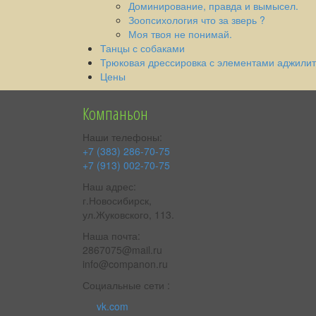
Доминирование, правда и вымысел.
Зоопсихология что за зверь ?
Моя твоя не понимай.
Танцы с собаками
Трюковая дрессировка с элементами аджилит
Цены
Компаньон
Наши телефоны:
+7 (383) 286-70-75
+7 (913) 002-70-75
Наш адрес:
г.Новосибирск,
ул.Жуковского, 113.
Наша почта:
2867075@mail.ru
info@companon.ru
Социальные сети :
vk.com