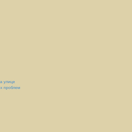
а улице
ых проблем