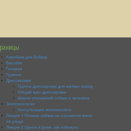
траницы
Аэробика для Бобика
Бассейн
Галерея
Груминг
Дрессировка
Группа дрессировки для мелких пород
Общий курс дрессировки
Школа отношений собаки и человека
Зоопсихология
Консультация зоопсихолога
Лекция 1 Почему собака не слушается меня
на улице
Лекция 2 Щенок в доме, как избежать