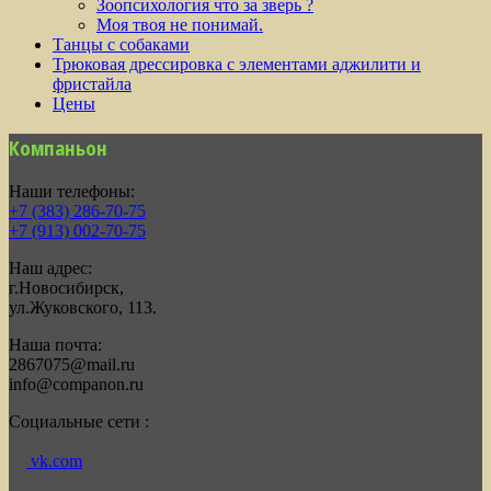
Зоопсихология что за зверь ?
Моя твоя не понимай.
Танцы с собаками
Трюковая дрессировка с элементами аджилити и
фристайла
Цены
Компаньон
Наши телефоны:
+7 (383) 286-70-75
+7 (913) 002-70-75
Наш адрес:
г.Новосибирск,
ул.Жуковского, 113.
Наша почта:
2867075@mail.ru
info@companon.ru
Социальные сети :
vk.com