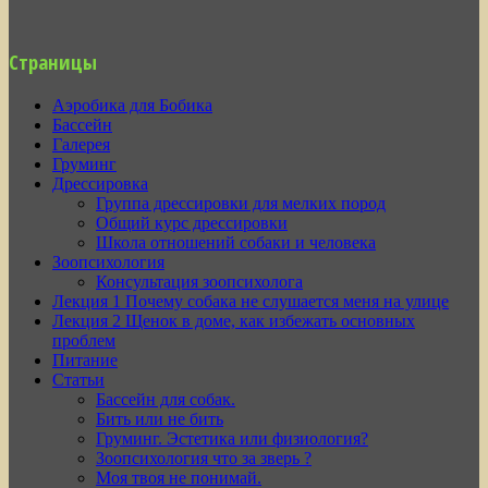
Страницы
Аэробика для Бобика
Бассейн
Галерея
Груминг
Дрессировка
Группа дрессировки для мелких пород
Общий курс дрессировки
Школа отношений собаки и человека
Зоопсихология
Консультация зоопсихолога
Лекция 1 Почему собака не слушается меня на улице
Лекция 2 Щенок в доме, как избежать основных
проблем
Питание
Статьи
Бассейн для собак.
Бить или не бить
Груминг. Эстетика или физиология?
Зоопсихология что за зверь ?
Моя твоя не понимай.