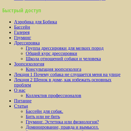
Быстрый доступ
Аэробика для Бобика
Бассейн
Галерея
Груминг
Дрессировка
Группа дрессировки для мелких пород
Общий курс дрессировки
Школа отношений собаки и человека
Зоопсихология
Консультация зоопсихолога
Лекция 1 Почему собака не слушается меня на улице
Лекция 2 Щенок в доме, как избежать основных
проблем
О нас
Коллектив профессионалов
Питание
Статьи
Бассейн для собак.
Бить или не бить
Груминг. Эстетика или физиология?
Доминирование, правда и вымысел.