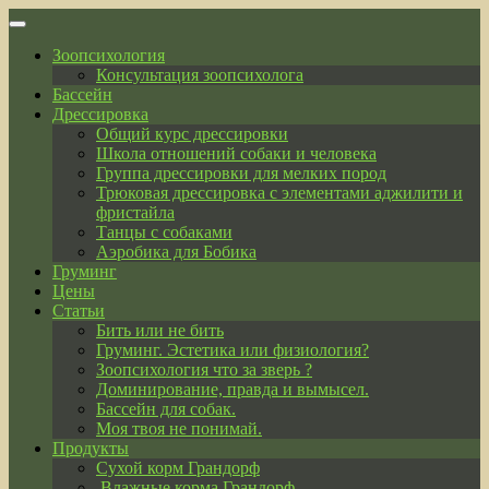
Skip
to
Зоопсихология
content
Консультация зоопсихолога
Бассейн
Дрессировка
Общий курс дрессировки
Школа отношений собаки и человека
Группа дрессировки для мелких пород
Трюковая дрессировка с элементами аджилити и
фристайла
Танцы с собаками
Аэробика для Бобика
Груминг
Цены
Статьи
Бить или не бить
Груминг. Эстетика или физиология?
Зоопсихология что за зверь ?
Доминирование, правда и вымысел.
Бассейн для собак.
Моя твоя не понимай.
Продукты
Сухой корм Грандорф
Влажные корма Грандорф