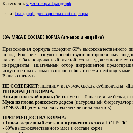
Категории:
Сухой корм Грандорф
Тэги:
Грандорф
,
для взрослых собак
,
корм
60% МЯСА В СОСТАВЕ КОРМА (ягненок и индейка)
Превосходная формула содержит 60% высококачественного ди
пород. Большие гранулы способствуют неторопливому поеда
налета. Сбалансированный мясной состав удовлетворит ест
ингредиенты. Тщательный отбор ингредиентов предотвраща
искусственных ароматизаторов и богат всеми необходимыми
Вашего питомца.
НЕ СОДЕРЖИТ
: пшеницу, кукурузу, свеклу, субпродукты, я
ИННОВАЦИИ КОРМА:
Антарктический криль
(биоэлементы, биоактивные белки, ф
Мука
из плода
рожкового дерева
(натуральный биорегулятор
SYNOX
3
D
(комплекс натуральных антиоксидантов)
ПРЕИМУЩЕСТВА КОРМА:
•
Гипоаллергенный состав ингредиентов
класса HOLISTIC
• 60% высококачественного мяса в составе корма