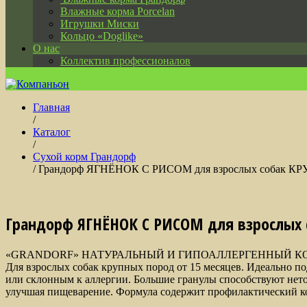
Влажные корма Porcelan
Игрушки Миски
Кольцо «Doglike»
О нас
Коллектив профессионалов
Главная
/
Каталог
/
Сухой корм Грандорф
/ Грандорф ЯГНЁНОК С РИСОМ для взрослых собак К
Грандорф ЯГНЁНОК С РИСОМ для взрослых
«GRANDORF» НАТУРАЛЬНЫЙ И ГИПОАЛЛЕРГЕННЫЙ К
Для взрослых собак крупных пород от 15 месяцев. Идеально 
или склонным к аллергии. Большие гранулы способствуют нет
улучшая пищеварение. Формула содержит профилактический к