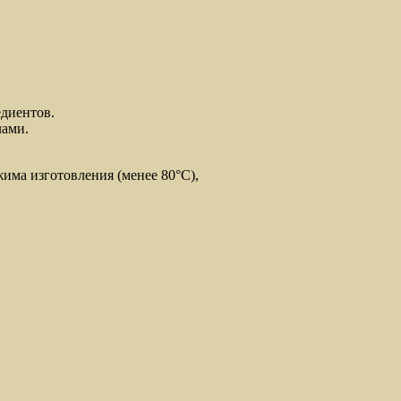
едиентов.
лами.
има изготовления (менее 80°C),