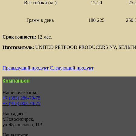
Вес собаки (кг.)
15-20
25-
Грамм в день
180-225
250-
Срок годности:
12 мес.
Изготовитель:
UNITED PETFOOD PRODUCERS NV, БЕЛЬГ
Предыдущий продукт
Следующий продукт
Компаньон
Наши телефоны:
+7 (383) 286-70-75
+7 (913) 002-70-75
Наш адрес:
г.Новосибирск,
ул.Жуковского, 113.
Наша почта: