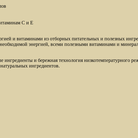
лов
витаминам C и E
ергией и витаминами из отборных питательных и полезных ингр
 необходимой энергией, всеми полезными витаминами и минера
ые ингредиенты и бережная технология низкотемпературного реж
 натуральных ингредиентов.