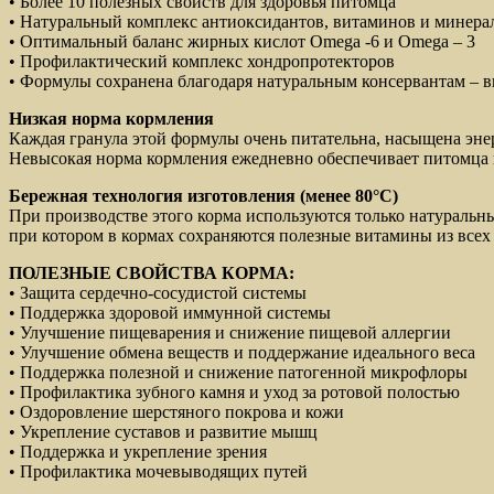
• Более 10 полезных свойств для здоровья питомца
• Натуральный комплекс антиоксидантов, витаминов и минера
• Оптимальный баланс жирных кислот Omega -6 и Omega – 3
• Профилактический комплекс хондропротекторов
• Формулы сохранена благодаря натуральным консервантам – 
Низкая норм
а
кормления
Каждая гранула этой формулы очень питательна, насыщена эн
Невысокая норма кормления ежедневно обеспечивает питомца
Бережная технология изготовления (менее 80°
C
)
При производстве этого корма используются только натуральн
при котором в кормах сохраняются полезные витамины из всех
ПОЛЕЗНЫЕ СВОЙСТВА
КОРМА:
• Защита сердечно-сосудистой системы
• Поддержка здоровой иммунной системы
• Улучшение пищеварения и снижение пищевой аллергии
• Улучшение обмена веществ и поддержание идеального веса
• Поддержка полезной и снижение патогенной микрофлоры
• Профилактика зубного камня и уход за ротовой полостью
• Оздоровление шерстяного покрова и кожи
• Укрепление суставов и развитие мышц
• Поддержка и укрепление зрения
• Профилактика мочевыводящих путей