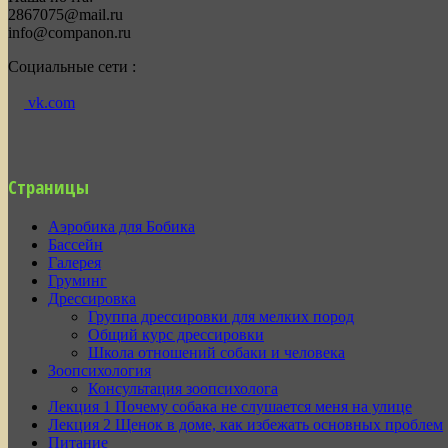
2867075@mail.ru
info@companon.ru
Социальные сети :
vk.com
Страницы
Аэробика для Бобика
Бассейн
Галерея
Груминг
Дрессировка
Группа дрессировки для мелких пород
Общий курс дрессировки
Школа отношений собаки и человека
Зоопсихология
Консультация зоопсихолога
Лекция 1 Почему собака не слушается меня на улице
Лекция 2 Щенок в доме, как избежать основных проблем
Питание