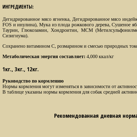
ИНГРЕДИЕНТЫ:
Дегидрированное мясо ягненка, Дегидрированное мясо индейк
FOS и инулина), Мука из плода рожкового дерева, Сушеное 
Таурин, Глюкозамин, Хондроитин, МСМ (Метилсульфонилмет
Сизигиума).
Сохранено витамином С, розмарином и смесью природных токо
Метаболическая энергия составляет:
4,000 ккал/кг
1кг., 3кг., 12кг.
Руководство по кормлению
Нормы кормления могут изменяться в зависимости от активнос
В таблице указаны нормы кормления для собак средней активн
Рекомендованная дневная норма