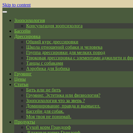
Skip to content
Зоопсихология
Консультация зоопсихолога
Бассейн
Дрессировка
Общий курс дрессировки
Школа отношений собаки и человека
Группа дрессировки для мелких пород
Трюковая дрессировка с элементами аджилити и фр
Танцы с собаками
Аэробика для Бобика
Груминг
Цены
Статьи
Бить или не бить
Груминг. Эстетика или физиология?
Зоопсихология что за зверь ?
Доминирование, правда и вымысел.
Бассейн для собак.
Моя твоя не понимай.
Продукты
Сухой корм Грандорф
Влажные корма Грандорф