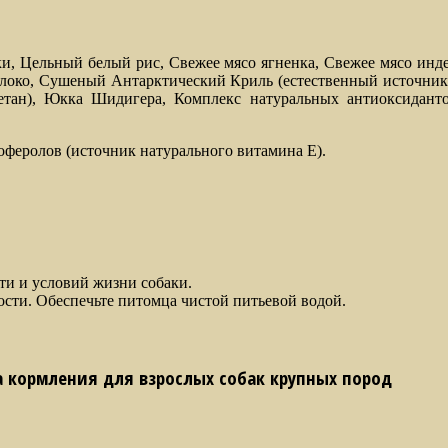
и, Цельный белый рис, Свежее мясо ягненка, Свежее мясо инд
яблоко, Сушеный Антарктический Криль (естественный источн
ан), Юкка Шидигера, Комплекс натуральных антиоксиданто
феролов (источник натурального витамина Е).
ти и условий жизни собаки.
ости. Обеспечьте питомца чистой питьевой водой.
 кормления для взрослых собак крупных пород