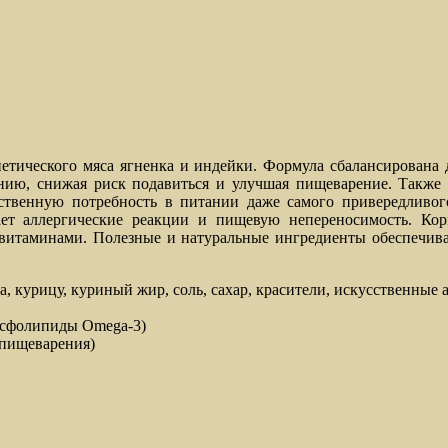
етического мяса ягненка и индейки. Формула сбалансирована
нию, снижая риск подавиться и улучшая пищеварение. Также с
ественную потребность в питании даже самого привередливо
ет аллергические реакции и пищевую непереносимость. Ко
 витаминами. Полезные и натуральные ингредиенты обеспечива
йца, курицу, куриный жир, соль, сахар, красители, искусственны
осфолипиды Omega-3)
 пищеварения)