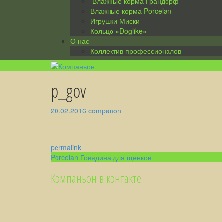
Влажные корма Грандорф
Влажные корма Porcelan
Игрушки Миски
Кольцо «Doglike»
О нас
Коллектив профессионалов
p_gov
20.02.2016
companon
permalink
Post
Porcelan Говядина для щенков
navigation
Компаньон в контакте