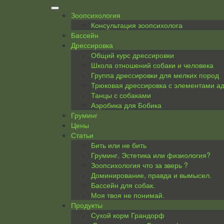
Skip
to
Зоопсихология
content
Консультация зоопсихолога
Бассейн
Дрессировка
Общий курс дрессировки
Школа отношений собаки и человека
Группа дрессировки для мелких пород
Трюковая дрессировка с элементами а
Танцы с собаками
Аэробика для Бобика
Груминг
Цены
Статьи
Бить или не бить
Груминг. Эстетика или физиология?
Зоопсихология что за зверь ?
Доминирование, правда и вымысел.
Бассейн для собак.
Моя твоя не понимай.
Продукты
Сухой корм Грандорф