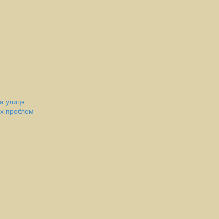
а улице
ых проблем