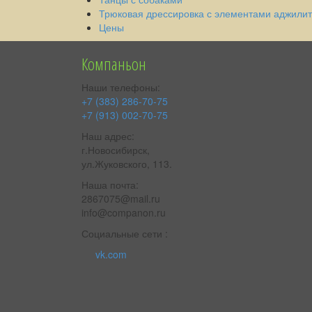
Трюковая дрессировка с элементами аджилит
Цены
Компаньон
Наши телефоны:
+7 (383) 286-70-75
+7 (913) 002-70-75
Наш адрес:
г.Новосибирск,
ул.Жуковского, 113.
Наша почта:
2867075@mail.ru
info@companon.ru
Социальные сети :
vk.com