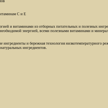
лов
витаминам C и E
ергией и витаминами из отборных питательных и полезных ингр
 необходимой энергией, всеми полезными витаминами и минера
ые ингредиенты и бережная технология низкотемпературного реж
 натуральных ингредиентов.