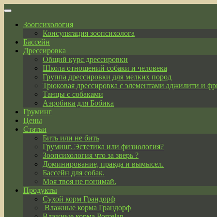
Skip
to
Зоопсихология
content
Консультация зоопсихолога
Бассейн
Дрессировка
Общий курс дрессировки
Школа отношений собаки и человека
Группа дрессировки для мелких пород
Трюковая дрессировка с элементами аджилити и фр
Танцы с собаками
Аэробика для Бобика
Груминг
Цены
Статьи
Бить или не бить
Груминг. Эстетика или физиология?
Зоопсихология что за зверь ?
Доминирование, правда и вымысел.
Бассейн для собак.
Моя твоя не понимай.
Продукты
Сухой корм Грандорф
Влажные корма Грандорф
Влажные корма Porcelan