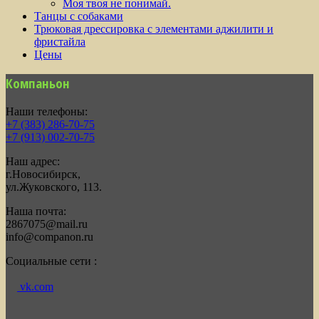
Моя твоя не понимай.
Танцы с собаками
Трюковая дрессировка с элементами аджилити и
фристайла
Цены
Компаньон
Наши телефоны:
+7 (383) 286-70-75
+7 (913) 002-70-75
Наш адрес:
г.Новосибирск,
ул.Жуковского, 113.
Наша почта:
2867075@mail.ru
info@companon.ru
Социальные сети :
vk.com