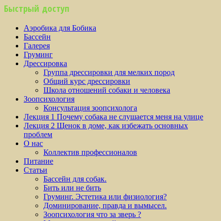
Быстрый доступ
Аэробика для Бобика
Бассейн
Галерея
Груминг
Дрессировка
Группа дрессировки для мелких пород
Общий курс дрессировки
Школа отношений собаки и человека
Зоопсихология
Консультация зоопсихолога
Лекция 1 Почему собака не слушается меня на улице
Лекция 2 Щенок в доме, как избежать основных
проблем
О нас
Коллектив профессионалов
Питание
Статьи
Бассейн для собак.
Бить или не бить
Груминг. Эстетика или физиология?
Доминирование, правда и вымысел.
Зоопсихология что за зверь ?