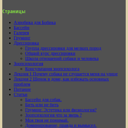
Страницы
Аэробика для Бобика
Бассейн
Галерея
Груминг
Дрессировка
Группа дрессировки для мелких пород
Общий курс дрессировки
Школа отношений собаки и человека
Зоопсихология
Консультация зоопсихолога
Лекция 1 Почему собака не слушается меня на улице
Лекция 2 Щенок в доме, как избежать основных
проблем
Питание
Статьи
Бассейн для собак.
Бить или не бить
Груминг. Эстетика или физиология?
Зоопсихология что за зверь ?
Моя твоя не понимай.
Доминирование, правда и вымысел.