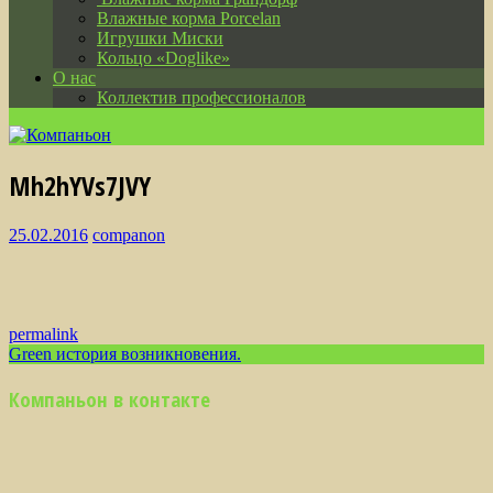
Влажные корма Porcelan
Игрушки Миски
Кольцо «Doglike»
О нас
Коллектив профессионалов
Mh2hYVs7JVY
25.02.2016
companon
permalink
Post
Green история возникновения.
navigation
Компаньон в контакте