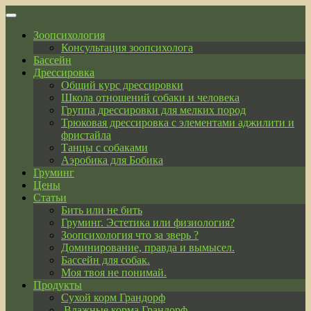
Skip
to
Зоопсихология
content
Консультация зоопсихолога
Бассейн
Дрессировка
Общий курс дрессировки
Школа отношений собаки и человека
Группа дрессировки для мелких пород
Трюковая дрессировка с элементами аджилити и
фристайла
Танцы с собаками
Аэробика для Бобика
Груминг
Цены
Статьи
Бить или не бить
Груминг. Эстетика или физиология?
Зоопсихология что за зверь ?
Доминирование, правда и вымысел.
Бассейн для собак.
Моя твоя не понимай.
Продукты
Сухой корм Грандорф
Влажные корма Грандорф