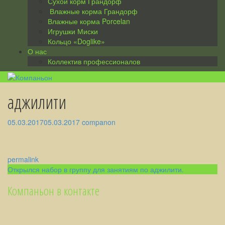
Сухой корм Грандорф
Влажные корма Грандорф
Влажные корма Porcelan
Игрушки Миски
Кольцо «Doglike»
О нас
Коллектив профессионалов
аджилити
05.03.2017
05.03.2017
companon
permalink
Post
Открылся набор в группу для занятиям по аджилити.
navigation
Компаньон в контакте