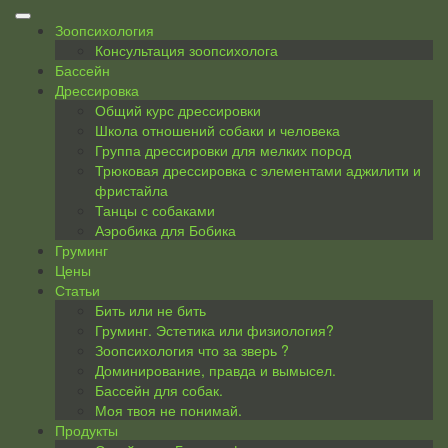
Skip
to
Зоопсихология
content
Консультация зоопсихолога
Бассейн
Дрессировка
Общий курс дрессировки
Школа отношений собаки и человека
Группа дрессировки для мелких пород
Трюковая дрессировка с элементами аджилити и
фристайла
Танцы с собаками
Аэробика для Бобика
Груминг
Цены
Статьи
Бить или не бить
Груминг. Эстетика или физиология?
Зоопсихология что за зверь ?
Доминирование, правда и вымысел.
Бассейн для собак.
Моя твоя не понимай.
Продукты