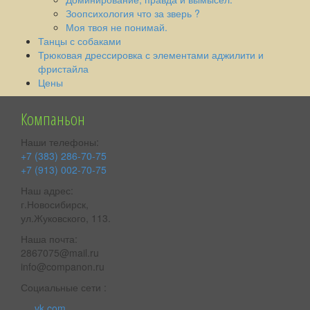
Зоопсихология что за зверь ?
Моя твоя не понимай.
Танцы с собаками
Трюковая дрессировка с элементами аджилити и
фристайла
Цены
Компаньон
Наши телефоны:
+7 (383) 286-70-75
+7 (913) 002-70-75
Наш адрес:
г.Новосибирск,
ул.Жуковского, 113.
Наша почта:
2867075@mail.ru
info@companon.ru
Социальные сети :
vk.com