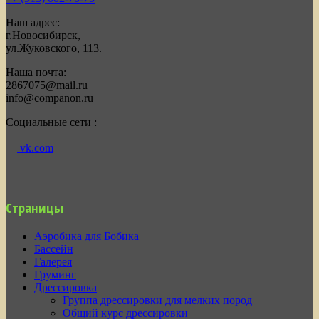
Наш адрес:
г.Новосибирск,
ул.Жуковского, 113.
Наша почта:
2867075@mail.ru
info@companon.ru
Социальные сети :
vk.com
Страницы
Аэробика для Бобика
Бассейн
Галерея
Груминг
Дрессировка
Группа дрессировки для мелких пород
Общий курс дрессировки