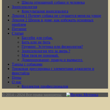
Школа отношений собаки и человека
Зоопсихология
Консультация зоопсихолога
Лекция 1 Почему собака не слушается меня на улице
Лекция 2 Щенок в доме, как избежать основных
проблем
Питание
Статьи
Бассейн для собак.
Бить или не бить
Груминг. Эстетика или физиология?
Зоопсихология что за зверь ?
Моя твоя не понимай.
Доминирование, правда и вымысел.
Танцы с собаками
Трюковая дрессировка с элементами аджилити и
фристайла
Цены
О нас
Коллектив профессионалов
© 2014 - 2024 Все права защищены