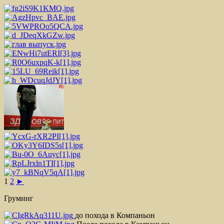
1
2
►
Груминг
до похода в Компаньон