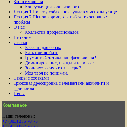
Зоопсихология
Консультация зоопсихолога
Лекция 1 Почему собака не слушается меня на улице
Лекция 2 Щенок в доме, как избежать основных
проблем
О нас
Коллектив профессионалов
Питание
Статьи
Бассейн для собак.
Бить или не бить
Груминг. Эстетика или физиология?
Доминирование, правда и вымысел.
Зоопсихология что за зверь ?
Моя твоя не понимай.
Танцы с собаками
Трюковая дрессировка с элементами аджилити и
фристайла
Цены
Компаньон
Наши телефоны:
+7 (383) 286-70-75
+7 (913) 002-70-75